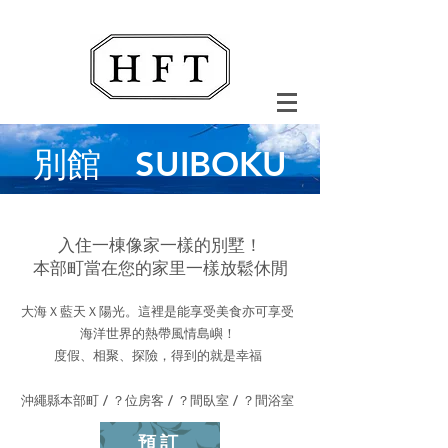
別館 SUIBOKU
入住一棟像家一樣的別墅！
本部町當在您的家里一樣放鬆休閒
大海Ｘ藍天Ｘ陽光。這裡是能享受美食亦可享受
海洋世界的熱帶風情島嶼！
度假、相聚、探險，得到的就是幸福
沖繩縣本部町 / ？位房客 / ？間臥室 / ？間浴室
預訂