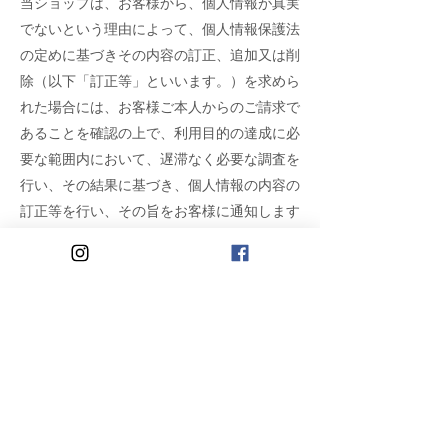
当ショップは、お客様から、個人情報が真実
でないという理由によって、個人情報保護法
の定めに基づきその内容の訂正、追加又は削
除（以下「訂正等」といいます。）を求めら
れた場合には、お客様ご本人からのご請求で
あることを確認の上で、利用目的の達成に必
要な範囲内において、遅滞なく必要な調査を
行い、その結果に基づき、個人情報の内容の
訂正等を行い、その旨をお客様に通知します
（訂正等を行わない旨の決定をしたときは、
お客様に対しその旨を通知いたします。）。
但し、個人情報保護法その他の法令により、
当ショップが訂正等の義務を負わない場合
は、この限りではありません。
10. 個人情報の利用停止等
当ショップは、お客様から、お客様の個人情
報が、あらかじめ公表された利用目的の範囲
を超えて取り扱われているという理由又は偽